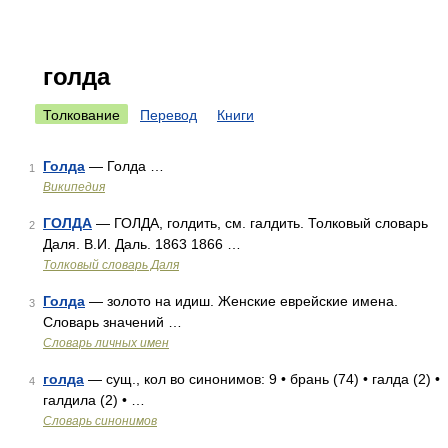
голда
Толкование
Перевод
Книги
Голда
— Голда …
1
Википедия
ГОЛДА
— ГОЛДА, голдить, см. галдить. Толковый словарь
2
Даля. В.И. Даль. 1863 1866 …
Толковый словарь Даля
Голда
— золото на идиш. Женские еврейские имена.
3
Словарь значений …
Словарь личных имен
голда
— сущ., кол во синонимов: 9 • брань (74) • галда (2) •
4
галдила (2) • …
Словарь синонимов