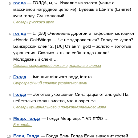
голда
— ГОЛДА, ы, ж. Изделие из золота (чаще о
5
массивной нагрудной цепочке). Будешь в Ебипте (Египте)
купи голду. См. голдовый …
Словарь русского арго
голда
— 1. [2/0] Очееееень дорогой и пафосный мотоцикл
6
«Honda GoldWing». – Че не здороваешся? Голду се купил?
Байкерский сленг 2. [1/6] От англ. gold – золото – золотые
украшения. Сколько ж ты на себя голда одела!
Молодежный сленг …
Cловарь современной лексики, жаргона и сленга
Голда
— іменник жіночого роду, істота …
7
Орфографічний словник української мови
Голда
— Золотые украшения Син.: цацки от анг. gold На
8
нейстолько голды висело, что я охренел …
Словарь криминального и полукриминального мира
Меир, Голда
— Голда Меир ивр. גולדה מאיר‎ …
9
Википедия
Елин, Голда
— Голда Елин Голда Елин знакомит гостей
10