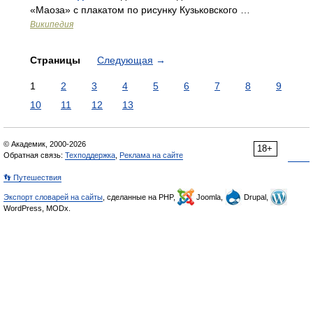
«Маоза» с плакатом по рисунку Кузьковского …
Википедия
Страницы
Следующая
→
1
2
3
4
5
6
7
8
9
10
11
12
13
© Академик, 2000-2026
18+
Обратная связь:
Техподдержка
,
Реклама на сайте
👣 Путешествия
Экспорт словарей на сайты
, сделанные на PHP,
Joomla,
Drupal,
WordPress, MODx.